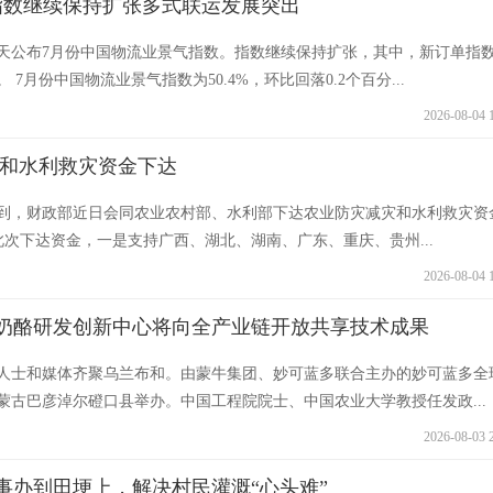
指数继续保持扩张多式联运发展突出
天公布7月份中国物流业景气指数。指数继续保持扩张，其中，新订单指
7月份中国物流业景气指数为50.4%，环比回落0.2个百分...
2026-08-04 
减灾和水利救灾资金下达
解到，财政部近日会同农业农村部、水利部下达农业防灾减灾和水利救灾资
门此次下达资金，一是支持广西、湖北、湖南、广东、重庆、贵州...
2026-08-04 
奶酪研发创新中心将向全产业链开放共享技术成果
业人士和媒体齐聚乌兰布和。由蒙牛集团、妙可蓝多联合主办的妙可蓝多全
蒙古巴彦淖尔磴口县举办。中国工程院院士、中国农业大学教授任发政...
2026-08-03 
事办到田埂上，解决村民灌溉“心头难”