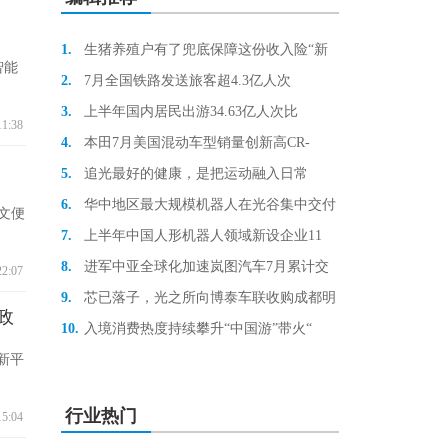
1.
生猪养殖户有了兜底保障这份收入险“新
智能
2.
7月全国铁路发送旅客超4.3亿人次
3.
上半年国内居民出游34.63亿人次比
11:38
4.
本田7月美国混动车型销量创新高CR-
5.
追光最好的健康，是把运动融入日常
6.
华中地区最大规模机器人在光谷集中交付
文便
7.
上半年中国人形机器人领域新设企业11
8.
进军中亚全球化加速岚图汽车7月累计交
22:07
9.
芯已落子，光之所向博泰车联收购成都明
政
10.
入境消费热度持续攀升“中国游”带火“
新平
行业热门
15:04