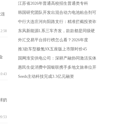
江苏省2026年普通高校招生普通类专科
韩国研究团队开发出混合动力电池粘合剂可
数连
中行大连庄河向阳路支行：精准拦截投资诈
东风新能源L系三车齐发，款款都是同级硬
12:58
外汇交易平台排行榜怎么看？2026年度
推3款车型极氪9X五座版上市限时价45
金
国网淮安供电公司：深耕产融协同激活实体
惠民生促消费中国银联携手多地文旅单位开
10:43
Seeds主动科技完成3.3亿元融资
球奶
20:53