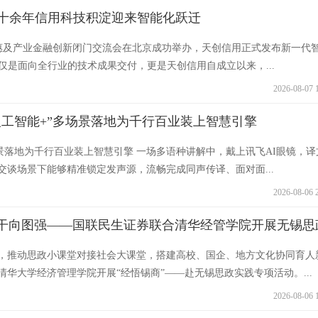
，十余年信用科技积淀迎来智能化跃迁
驱动普惠及产业金融创新闭门交流会在北京成功举办，天创信用正式发布新一代
仅是面向全行业的技术成果交付，更是天创信用自成立以来，...
2026-08-07 
人工智能+”多场景落地为千行百业装上智慧引擎
场景落地为千行百业装上智慧引擎 一场多语种讲解中，戴上讯飞AI眼镜，译
交谈场景下能够精准锁定发声源，流畅完成同声传译、面对面...
2026-08-06 
干向图强——国联民生证券联合清华经管学院开展无锡思
，推动思政小课堂对接社会大课堂，搭建高校、国企、地方文化协同育人
华大学经济管理学院开展“经悟锡商”——赴无锡思政实践专项活动。...
2026-08-06 