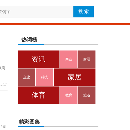
热词榜
资讯
商业
财经
殖周
家居
企业
科技
15:17
体育
教育
旅游
精彩图集
12:01