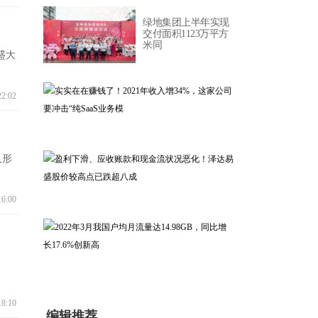
绿地集团上半年实现
交付面积1123万平方
米同
盛大
22:02
人形
实实在在赚钱了！
2021年收入增34%，
这家
16:00
盈利下滑、应收账款
和现金流状况恶化！
泽达易盛
2022年3月我国户均月
18:10
流量达14.98GB
编辑推荐