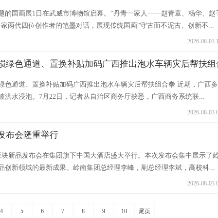
题的国画展1日在武威市博物馆启幕。“丹青一家人——赵青章、杨华、赵
家两代四位创作者的笔墨对话，展现传统国画“守古而不泥古、创新不...
2026-08-03 
损绿色通道、置换补贴加码广西推出泡水车辆灾后帮扶组
绿色通道、置换补贴加码广西推出泡水车辆灾后帮扶组合拳 近期，广西
洪水浸泡。7月22日，记者从自治区商务厅获悉，广西商务系统联...
2026-08-03 
发布会隆重举行
品板块新品发布会在集团旗下中国大酒店盛大举行。本次发布会集中展示了
品创新领域的最新成果。岭南集团总经理李峰，副总经理李斌，高校科...
2026-08-03 
4
5
6
7
8
9
10
尾页