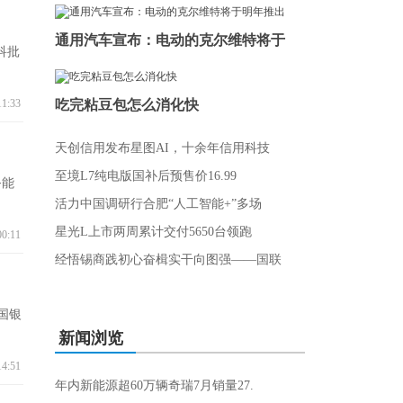
通用汽车宣布：电动的克尔维特将于
科批
11:33
吃完粘豆包怎么消化快
天创信用发布星图AI，十余年信用科技
至境L7纯电版国补后预售价16.99
务能
活力中国调研行合肥“人工智能+”多场
星光L上市两周累计交付5650台领跑
00:11
经悟锡商践初心奋楫实干向图强——国联
国银
新闻浏览
14:51
年内新能源超60万辆奇瑞7月销量27.