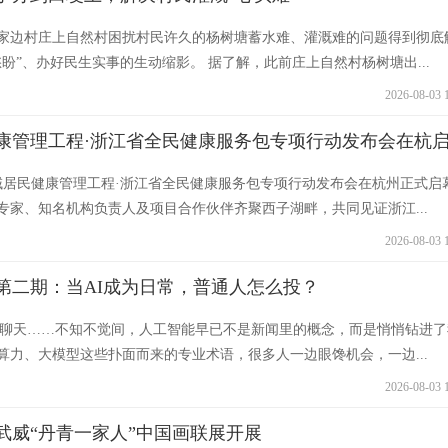
家边村庄上自然村困扰村民许久的杨树塘蓄水难、灌溉难的问题得到彻底
盼”、办好民生实事的生动缩影。 据了解，此前庄上自然村杨树塘出...
2026-08-03 
康管理工程·浙江省全民健康服务包专项行动发布会在杭
县域居民健康管理工程·浙江省全民健康服务包专项行动发布会在杭州正式启
专家、知名机构负责人及项目合作伙伴齐聚西子湖畔，共同见证浙江...
2026-08-03 
第二期：当AI成为日常，普通人怎么投？
AI陪聊天……不知不觉间，人工智能早已不是新闻里的概念，而是悄悄钻进了
算力、大模型这些扑面而来的专业术语，很多人一边眼馋机会，一边...
2026-08-03 
武威“丹青一家人”中国画联展开展