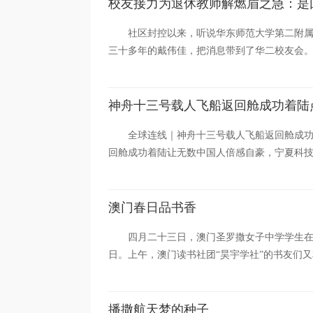
校友接力为退休教师解燃眉之急：是
社区封控以来，听说华东师范大学第二附
三十多年的戴伟佳，把消息带到了华二校友会。很
神舟十三号载人飞船返回舱成功着陆
全球连线｜神舟十三号载人飞船返回舱成功
回舱成功着陆让无数中国人倍感自豪，宁夏科技
澳门春日品书香
四月二十三日，澳门圣罗撒女子中学学生在
日。上午，澳门读书社团“昊宇学社”的书友们又
播撒航天梦的种子