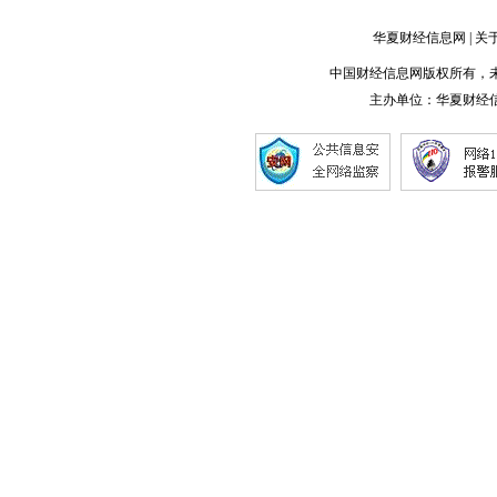
从文艺复兴到幻想世
增程版全系可选52度
界！《以闪亮之名》
大电池阿维塔07
华夏财经信息网
|
关
中国财经信息网版权所有，未经书面
点击详细
点击详细
主办单位：
华夏财经