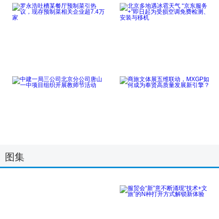
北京泓九生命科学研究
我国成为全球增绿最多
院：推动生物科技
最快的国家，现存
点击详细
点击详细
罗永浩吐槽某餐厅预制
北京多地遇冰雹天气
菜引热议，现存预
“京东服务+”即
点击详细
点击详细
中建一局三公司北京分
商旅文体展五维联动，
图集
公司唐山一中项目
MXGP如何成为
点击详细
点击详细