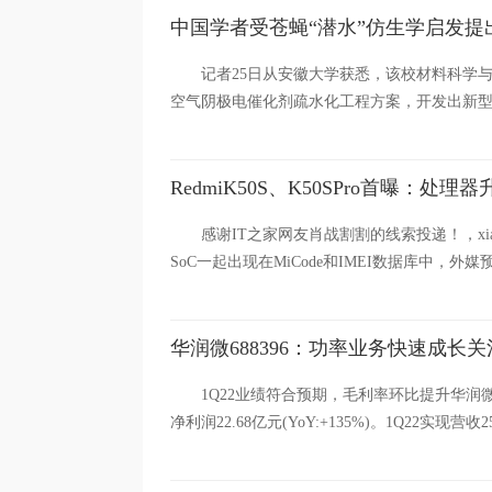
中国学者受苍蝇“潜水”仿生学启发
记者25日从安徽大学获悉，该校材料科学
空气阴极电催化剂疏水化工程方案，开发出新型
RedmiK50S、K50SPro首曝：处
感谢IT之家网友肖战割割的线索投递！，xiaomi
SoC一起出现在MiCode和IMEI数据库中，外媒预
华润微688396：功率业务快速成长关
1Q22业绩符合预期，毛利率环比提升华润微发布
净利润22.68亿元(YoY:+135%)。1Q22实现营收25.1