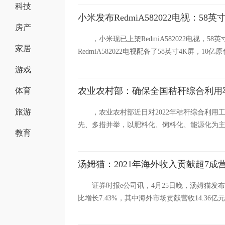
科技
小米发布RedmiA582022电视：58英
房产
，小米现已上架RedmiA582022电视，58
家居
RedmiA582022电视配备了58英寸4K屏，10亿原
游戏
农业农村部：确保全国秸秆综合利用率
体育
旅游
，农业农村部近日对2022年秸秆综合利
先、多措并举，以肥料化、饲料化、能源化为主
教育
汤姆猫：2021年海外收入贡献超7成
证券时报e公司讯，4月25日晚，汤姆猫发布了
比增长7.43%，其中海外市场贡献营收14.36亿元