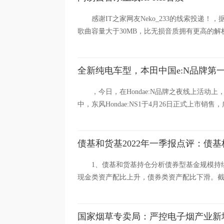
感谢IT之家网友Neko_233的线索投递！，
歌曲容量大于30MB，比无损音质拥有更高的解析度
全新纯电车型，本田中国e:N品牌第
，今日，在Hondae:N品牌之夜线上活动
中，东风Hondae:NS1于4月26日正式上市销售，广汽H
债基和货基2022年一季报点评：债
1、债基和货基持仓分析债券型基金规模持
现金类资产配比上升，债券类资产配比下滑。截至2
国家烟草专卖局：严控电子烟产业新