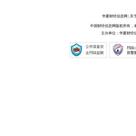
从文艺复兴到幻想世
增程版全系可选52度
界！《以闪亮之名》
大电池阿维塔07
华夏财经信息网
|
关
中国财经信息网版权所有，未经书面
点击详细
点击详细
主办单位：
华夏财经