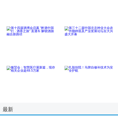
全链条科产融合的“北
服贸会“新”意不断涌
京模式”亮相服贸
现“技术+文旅”
点击详细
点击详细
第十四届酒博会启幕
第三十二届中国北京种
“黔酒中国行 ·
业大会农作物种苗
点击详细
点击详细
服贸会：智慧医疗展新
扎胎别慌！马牌自修补
最新
篇，现存相关企业
技术为安全护航