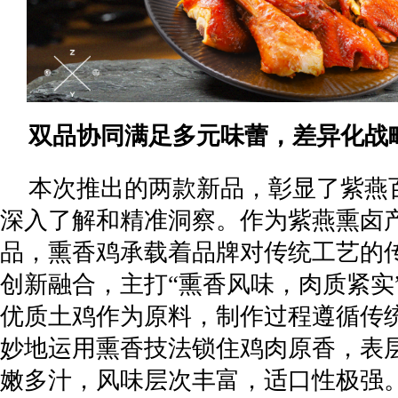
双品协同满足多元味蕾，差异化战
本次推出的两款新品，彰显了紫燕
深入了解和精准洞察。作为紫燕熏卤
品，熏香鸡承载着品牌对传统工艺的
创新融合，主打“熏香风味，肉质紧实
优质土鸡作为原料，制作过程遵循传
妙地运用熏香技法锁住鸡肉原香，表
嫩多汁，风味层次丰富，适口性极强