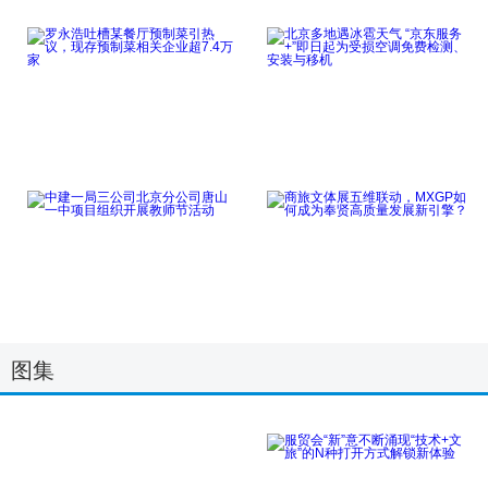
北京泓九生命科学研究
我国成为全球增绿最多
院：推动生物科技
最快的国家，现存
点击详细
点击详细
罗永浩吐槽某餐厅预制
北京多地遇冰雹天气
菜引热议，现存预
“京东服务+”即
点击详细
点击详细
中建一局三公司北京分
商旅文体展五维联动，
图集
公司唐山一中项目
MXGP如何成为
点击详细
点击详细