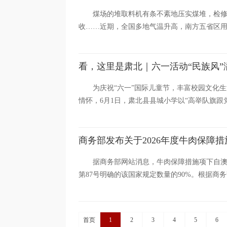
煤场的堆取料机有条不紊地压实煤堆，检
收……近期，全国多地气温升高，南方五省区用电
看，这里是肃北｜六一活动“民族风”
为庆祝“六一”国际儿童节，丰富校园文化
情怀，6月1日，肃北县县城小学以“高举队旗跟党
商务部发布关于2026年度牛肉保障
据商务部网站消息，牛肉保障措施项下自澳大利
第87号明确的该国家规定数量的90%。根据商务部公
首页
1
2
3
4
5
6