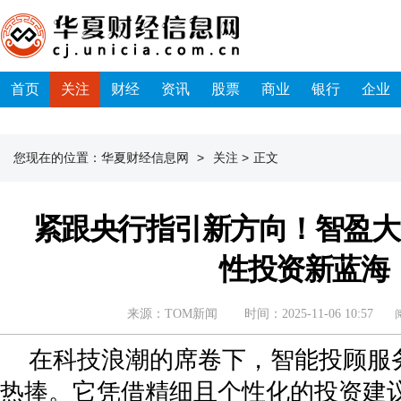
首页
关注
财经
资讯
股票
商业
银行
企业
您现在的位置：
华夏财经信息网
>
关注
>
正文
紧跟央行指引新方向！智盈大
性投资新蓝海
来源：TOM新闻
时间：2025-11-06 10:57
阅
在科技浪潮的席卷下，智能投顾服
热捧。它凭借精细且个性化的投资建