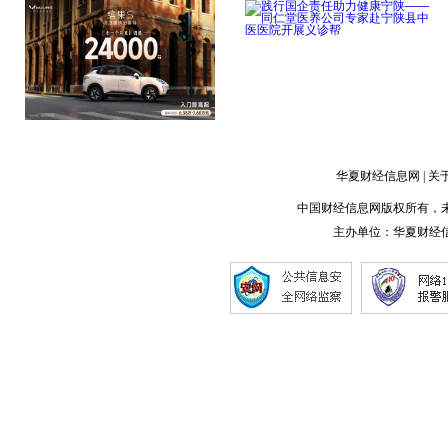
洗浴，现存洗浴相
造专属金融知识盛
点击详细
点击详细
领跑A0级新能源市场
践行国企责任助力健康
缤果S上市首月劲
宁陕——同仁堂医
华夏财经信息网
|
关
中国财经信息网版权所有，未经书面
点击详细
点击详细
主办单位：
华夏财经