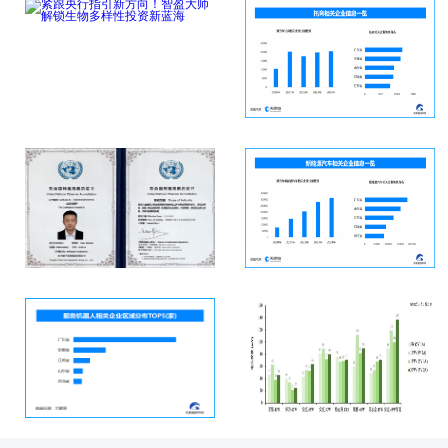
紧跟央行指引新方向！
多大学开设“带娃”专
智盈大师解锁生物
业，现存托育相关
点击详细
点击详细
中国数字企业家亮相国
商用车换电安全新标出
际舞台，袁道红获
台，现存新能源汽
点击详细
点击详细
小狗求扫地机器人把冻
伤手机还不安全？被热