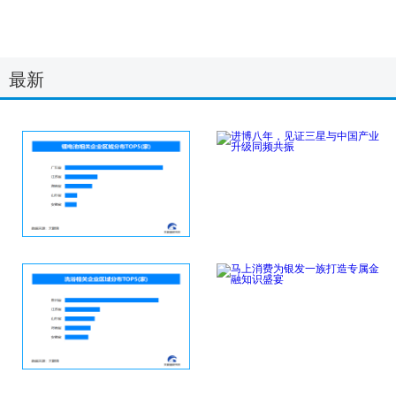
奔驰可持续投入再加码
2025年新手羽毛球拍
最新
佟欧福：协同供应
推荐：YONE
点击详细
点击详细
锂离子电池编码新规落
进博八年，见证三星与
地，现存锂电池相
中国产业升级同频
点击详细
点击详细
哈尔滨现真人鸳鸯火锅
马上消费为银发一族打